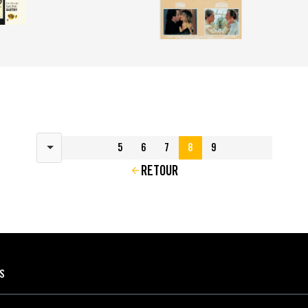
Résultats par page
5
6
7
8
9
RETOUR
ES