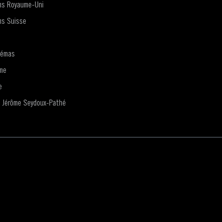
lms Royaume-Uni
ms Suisse
némas
me
e
n Jérôme Seydoux-Pathé