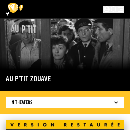
SKIP TO MAIN CONTENT
Not logged in
AU P’TIT ZOUAVE
IN THEATERS