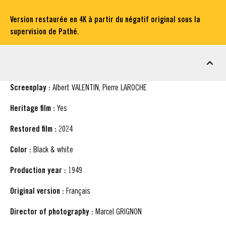
Version restaurée en 4K à partir du négatif original sous la
supervision de Pathé.
FACT SHEET
Screenplay :
Albert VALENTIN, Pierre LAROCHE
Heritage film :
Yes
Restored film :
2024
Color :
Black & white
Production year :
1949
Original version :
Français
Director of photography :
Marcel GRIGNON