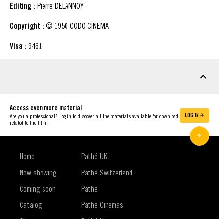
Editing :
Pierre DELANNOY
Copyright :
© 1950 CODO CINEMA
Visa :
9461
DOWNLOADABLE MATERIAL
Access even more material
LOG IN
Are you a professional? Log in to discover all the materials available for download
related to the film.
Home
Pathé UK
Now showing
Pathé Switzerland
Coming soon
Pathé
Catalog
Pathé Cinemas