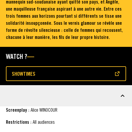
mannequin sud-soudanaise ayant quitté son pays, et Angèle,
une maquilleuse française aspirant à une autre vie. Entre ces
trois femmes aux horizons pourtant si différents se tisse une
solidarité insoupçonnée. Sous le vernis glamour se révèle une
forme de révolte silencieuse : celle de femmes qui recousent,
chacune à leur manière, les fils de leur propre histoire.
WATCH ?
SHOWTIMES
(OPENS IN A NEW WINDOW)
FACT SHEET
Screenplay :
Alice WINOCOUR
Restrictions :
All audiences