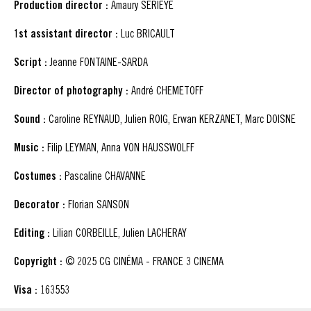
Production director :
Amaury SERIEYE
1st assistant director :
Luc BRICAULT
Script :
Jeanne FONTAINE-SARDA
Director of photography :
André CHEMETOFF
Sound :
Caroline REYNAUD, Julien ROIG, Erwan KERZANET, Marc DOISNE
Music :
Filip LEYMAN, Anna VON HAUSSWOLFF
Costumes :
Pascaline CHAVANNE
Decorator :
Florian SANSON
Editing :
Lilian CORBEILLE, Julien LACHERAY
Copyright :
© 2025 CG CINÉMA - FRANCE 3 CINEMA
Visa :
163553