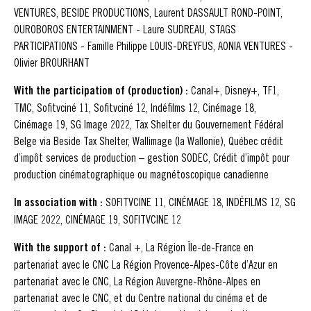
VENTURES, BESIDE PRODUCTIONS, Laurent DASSAULT ROND-POINT,
OUROBOROS ENTERTAINMENT - Laure SUDREAU, STAGS
PARTICIPATIONS - Famille Philippe LOUIS-DREYFUS, AONIA VENTURES -
Olivier BROURHANT
With the participation of (production) :
Canal+, Disney+, TF1,
TMC, Sofitvciné 11, Sofitvciné 12, Indéfilms 12, Cinémage 18,
Cinémage 19, SG Image 2022, Tax Shelter du Gouvernement Fédéral
Belge via Beside Tax Shelter, Wallimage (la Wallonie), Québec crédit
d’impôt services de production – gestion SODEC, Crédit d’impôt pour
production cinématographique ou magnétoscopique canadienne
In association with :
SOFITVCINE 11, CINÉMAGE 18, INDÉFILMS 12, SG
IMAGE 2022, CINÉMAGE 19, SOFITVCINE 12
With the support of :
Canal +, La Région Île-de-France en
partenariat avec le CNC La Région Provence-Alpes-Côte d’Azur en
partenariat avec le CNC, La Région Auvergne-Rhône-Alpes en
partenariat avec le CNC, et du Centre national du cinéma et de