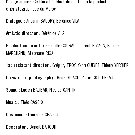
l’image animée. Ce film a bénéficié du soutien à la production
cinématographique du Maroc
Dialogue :
Antonin BAUDRY, Bérénice VILA
Artistic director :
Bérénice VILA
Production director :
Camille COURAU, Laurent RIZZON, Patrice
MARCHAND, Stéphane RIGA
1st assistant director :
Grégory TROY, Yann CUINET, Thierry VERRIER
Director of photography :
Giora BEJACH, Pierre COTTEREAU
Sound :
Lucien BALIBAR, Nicolas CANTIN
Music :
Théo CASCIO
Costumes :
Laurence CHALOU
Decorator :
Benoit BAROUH