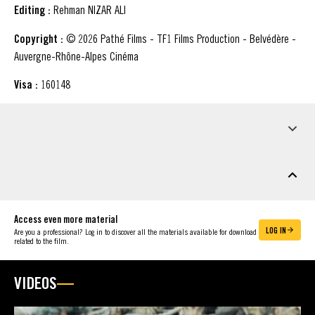
Editing :
Rehman NIZAR ALI
Copyright :
© 2026 Pathé Films - TF1 Films Production - Belvédère -
Auvergne-Rhône-Alpes Cinéma
Visa :
160148
PRESS INFO
DOWNLOADABLE MATERIAL
Access even more material
LOG IN
Are you a professional? Log in to discover all the materials available for download
related to the film.
VIDEOS