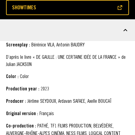
SHOWTIMES
(OPENS IN A NEW WINDOW)
FACT SHEET
Screenplay :
Bérénice VILA, Antonin BAUDRY
D’après le livre « DE GAULLE : UNE CERTAINE IDÉE DE LA FRANCE » de
Julian JACKSON
Color :
Color
Production year :
2023
Producer :
Jérôme SEYDOUX, Ardavan SAFAEE, Axelle BOUCAÏ
Original version :
Français
Co-production :
PATHÉ, TF1 FILMS PRODUCTION, BELVÉDÈRE,
AUVERGNE-RHÔNE-ALPES CINÉMA, NESS FILMS, LOGICAL CONTENT