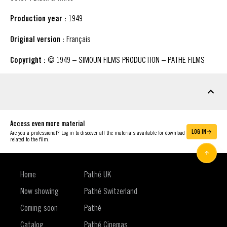
Production year :
1949
Original version :
Français
Copyright :
© 1949 – SIMOUN FILMS PRODUCTION – PATHE FILMS
DOWNLOADABLE MATERIAL
Access even more material
LOG IN
Are you a professional? Log in to discover all the materials available for download
related to the film.
Home
Pathé UK
Now showing
Pathé Switzerland
Coming soon
Pathé
Catalog
Pathé Cinemas