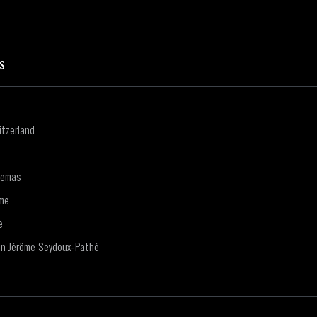
ES
tzerland
nemas
me
e
on Jérôme Seydoux-Pathé