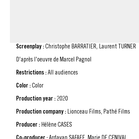
FACT SHEET
Screenplay :
Christophe BARRATIER, Laurent TURNER
D'après l'oeuvre de Marcel Pagnol
Restrictions :
All audiences
Color :
Color
Production year :
2020
Production company :
Lionceau Films, Pathé Films
Producer :
Hélène CASES
Co-producer :
Ardavan SAFAEE, Marie DE CENIVAL