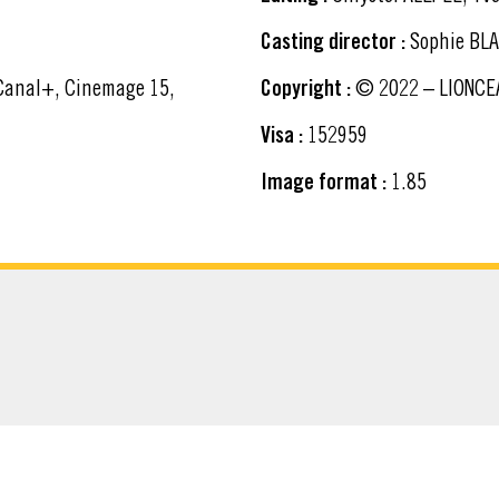
Casting director :
Sophie BL
Copyright :
© 2022 – LIONCEA
Visa :
152959
Image format :
1.85
ATERIAL