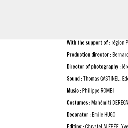
With the support of :
région 
Production director :
Bernar
Director of photography :
Jé
Sound :
Thomas GASTINEL, Ed
Music :
Philippe ROMBI
Costumes :
Mahémiti DEREG
Decorator :
Emile HUGO
Editing :
Chrystel ALÉPÉE, Y