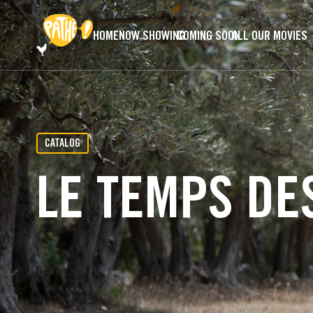
SKIP TO MAIN CONTENT
HOME
NOW SHOWING
COMING SOON
ALL OUR MOVIES
CATALOG
LE TEMPS DE