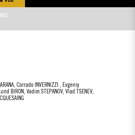
VIES
RANA, Corrado INVERNIZZI , Evgeniy
Lund BIRON, Vadim STEPANOV, Vlad TSENEV,
NCQUESAING