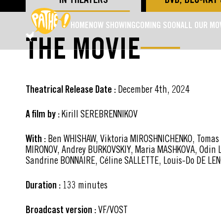
SKIP TO MAIN CONTENT
HOME
NOW SHOWING
COMING SOON
ALL OUR MO
THE MOVIE
Theatrical Release Date :
December 4th, 2024
A film by :
Kirill SEREBRENNIKOV
With :
Ben WHISHAW, Viktoria MIROSHNICHENKO, Tomas A
MIRONOV, Andrey BURKOVSKIY, Maria MASHKOVA, Odin 
Sandrine BONNAIRE, Céline SALLETTE, Louis-Do DE LE
Duration :
133 minutes
Broadcast version :
VF/VOST