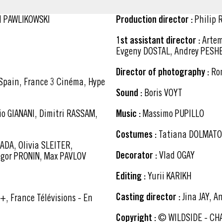
el PAWLIKOWSKI
Production director :
Philip
1st assistant director :
Artemii ABRAMOV, Nadhezda ILIUKEVICH-KOLINSKAYA,
Evgeny DOSTAL, Andrey PESH
Director of photography :
Ro
Sound :
Boris VOYT
Music :
Massimo PUPILLO
Costumes :
Tatiana DOLMATO
Decorator :
Vlad OGAY
Igor PRONIN, Max PAVLOV
Editing :
Yurii KARIKH
Casting director :
Jina JAY, 
Copyright :
© WILDSIDE - CHAPTER 2 - FREMANTLE SPAIN - FRANCE 3 CINEMA -