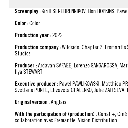
Screenplay :
Kirill SEREBRENNIKOV, Ben HOPKINS, Paw
Color :
Color
Production year :
2022
Production company :
Wildside, Chapter 2, Fremantle Spain, France 3 Cinéma, Hype
Studios
Producer :
Ardavan SAFAEE, Lorenzo GANGAROSSA, Mario GIANANI, Dimitri RASSAM,
Ilya STEWART
Executive producer :
Pawel PAWLIKOWSKI, Matthieu PRADA, Olivia SLEITER,
Svetlana PUNTE, Elizaveta CHALENKO, Julie ZAITSEVA, 
Original version :
Anglais
With the participation of (production) :
Canal +, Ciné +, France Télévisions - En
collaboration avec Fremantle, Vision Distribution