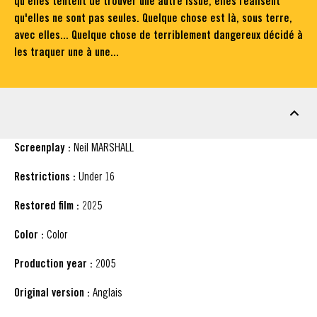
qu'elles tentent de trouver une autre issue, elles réalisent
qu'elles ne sont pas seules. Quelque chose est là, sous terre,
avec elles... Quelque chose de terriblement dangereux décidé à
les traquer une à une...
FACT SHEET
Screenplay :
Neil MARSHALL
Restrictions :
Under 16
Restored film :
2025
Color :
Color
Production year :
2005
Original version :
Anglais