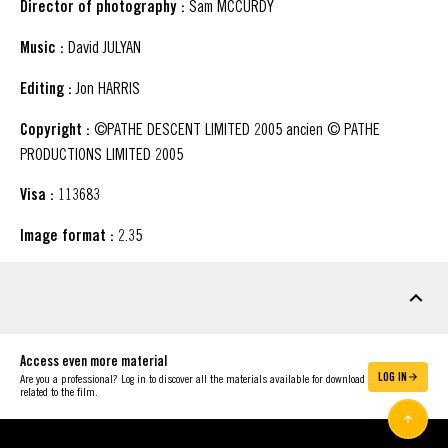
Director of photography :
Sam MCCURDY
Music :
David JULYAN
Editing :
Jon HARRIS
Copyright :
©PATHE DESCENT LIMITED 2005 ancien © PATHE
PRODUCTIONS LIMITED 2005
Visa :
113683
Image format :
2.35
DOWNLOADABLE MATERIAL
Access even more material
LOG IN
Are you a professional? Log in to discover all the materials available for download
related to the film.