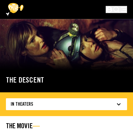
SKIP TO MAIN CONTENT
Not logged in
THE DESCENT
IN THEATERS
THE MOVIE