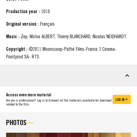
Production year :
2010
Original version :
Français
Music :
Zep, Moïse ALBERT, Thierry BLANCHARD, Nicolas NEIDHARDT
Copyright :
©2011 Moonscoop-Pathé Films-France 3 Cinema-
Pointprod SA- RTS
DOWNLOADABLE MATERIAL
Access even more material
LOG IN
Are you a professional? Log in to discover all the materials available for download
related to the film.
PHOTOS