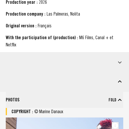
Production year :
2026
Production company :
Las Palmeras, Nolita
Original version :
Français
With the participation of (production) :
M6 Films, Canal + et
Netflix
PRESS INFO
DOWNLOADABLE MATERIAL
marketing Material
PHOTOS
FOLD
check all : Photos
COPYRIGHT :
© Marine Danaux
Photos (Copyright : © Marine Danaux)