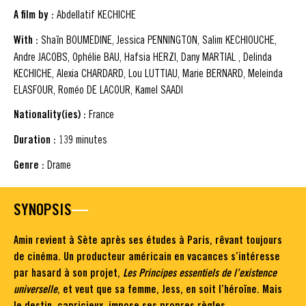
A film by :
Abdellatif KECHICHE
With :
Shaïn BOUMEDINE, Jessica PENNINGTON, Salim KECHIOUCHE,
Andre JACOBS, Ophélie BAU, Hafsia HERZI, Dany MARTIAL , Delinda
KECHICHE, Alexia CHARDARD, Lou LUTTIAU, Marie BERNARD, Meleinda
ELASFOUR, Roméo DE LACOUR, Kamel SAADI
Nationality(ies) :
France
Duration :
139 minutes
Genre :
Drame
SYNOPSIS
Amin revient à Sète après ses études à Paris, rêvant toujours
de cinéma. Un producteur américain en vacances s’intéresse
par hasard à son projet,
Les Principes essentiels de l’existence
universelle
, et veut que sa femme, Jess, en soit l’héroïne. Mais
le destin, capricieux, impose ses propres règles.