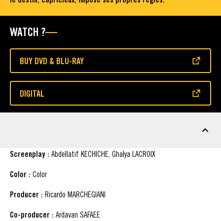
WATCH ?
BUY DVD & BLU-RAY
(OPENS IN A NEW WINDOW)
DIGITAL
(OPENS IN A NEW WINDOW)
FACT SHEET
Screenplay :
Abdellatif KECHICHE, Ghalya LACROIX
Color :
Color
Producer :
Ricardo MARCHEGIANI
Co-producer :
Ardavan SAFAEE