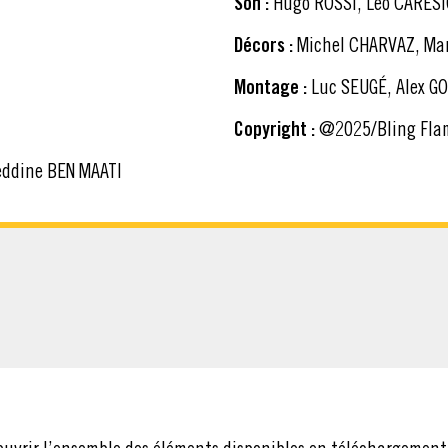
Son :
Hugo ROSSI, Léo CARESI
Décors :
Michel CHARVAZ, Mar
Montage :
Luc SEUGÉ, Alex G
Copyright :
@2025/Bling Flam
eddine BEN MAATI
CHARGER