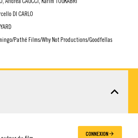
O, Andrea CAUCCI, Karim TOUKABRI
cello DI CARLO
OYARD
ingo/Pathé Films/Why Not Productions/Goodfellas
CONNEXION