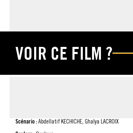
ÉDITIONS DVD & 
VOIR CE FILM ?
FICHE TECHNIQUE
Scénario :
Abdellatif KECHICHE, Ghalya LACROIX