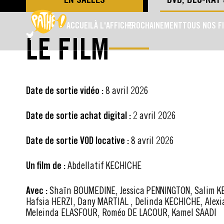
PASSER AU CONTENU PRINCIPAL
ACCUEIL
À L'AFFICHE
PROCHAINEMENT
TOUS NOS F
LE FILM
Date de sortie vidéo :
8 avril 2026
Date de sortie achat digital :
2 avril 2026
Date de sortie VOD locative :
8 avril 2026
Un film de :
Abdellatif KECHICHE
Avec :
Shaïn BOUMEDINE, Jessica PENNINGTON, Salim K
Hafsia HERZI, Dany MARTIAL , Delinda KECHICHE, Ale
Meleinda ELASFOUR, Roméo DE LACOUR, Kamel SAADI