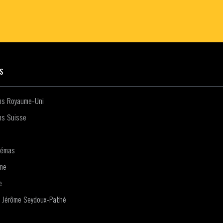
ES
lms Royaume-Uni
ms Suisse
némas
me
e
n Jérôme Seydoux-Pathé