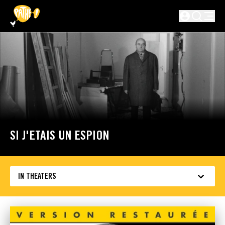
SKIP TO MAIN CONTENT
Not logged in
SI J'ETAIS UN ESPION
IN THEATERS