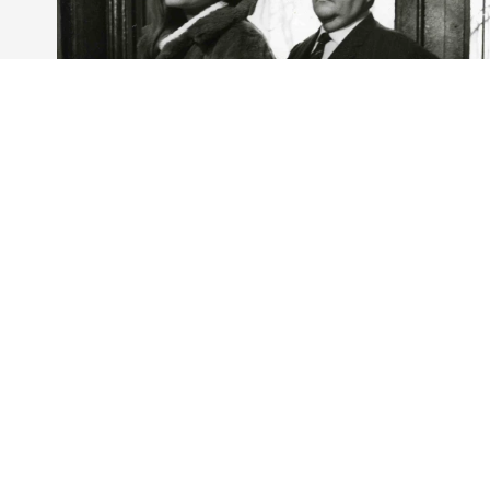
FRANCE
|
FR
NOS SIT
Accueil
Pathé Fi
Films à l'affiche
Pathé Fil
Prochainement
Pathé