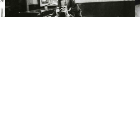
ES
lms Royaume-Uni
ms Suisse