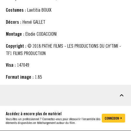
Costumes :
Laetitia BOUIX
Décors :
Hervé GALLET
Montage :
Elodie CODACCIONI
Copyright :
© 2018 PATHE FILMS - LES PRODUCTIONS DU CH'TIMI -
TF1 FILMS PRODUCTION
Visa :
147049
Format image :
1.85
MATÉRIEL À TÉLÉCHARGER
Accédez à encore plus de matériel
CONNEXION
Vous êtes un professionnel ? Connectez-vous pour découvrir l’ensemble des
éléments disponibles en téléchargement autour du film.