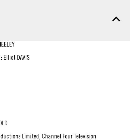
HEELEY
:
Elliot DAVIS
OLD