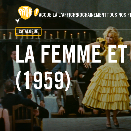
PASSER AU CONTENU PRINCIPAL
ACCUEIL
À L'AFFICHE
PROCHAINEMENT
TOUS NOS F
CATALOGUE
LA FEMME ET
(1959)