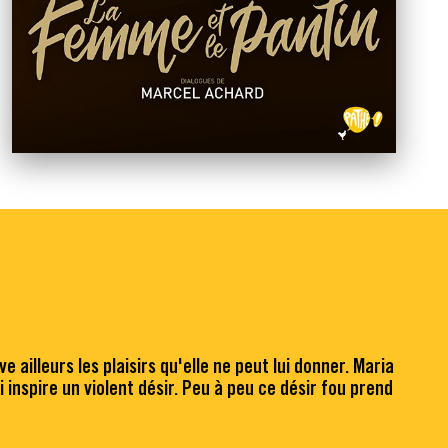
 ailleurs les plaisirs qu'elle ne peut lui donner. Maria
 inspire un violent désir. Peu à peu ce désir fou prend