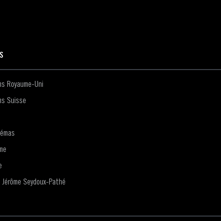
ES
lms Royaume-Uni
ms Suisse
némas
me
e
n Jérôme Seydoux-Pathé