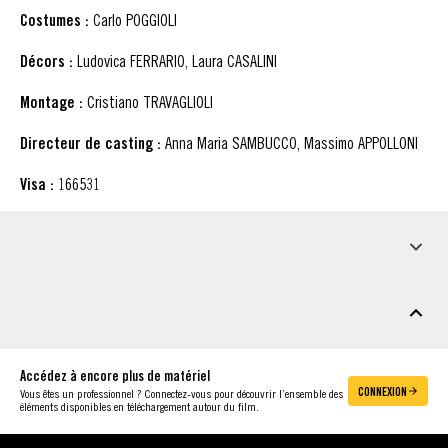
Costumes :
Carlo POGGIOLI
Décors :
Ludovica FERRARIO, Laura CASALINI
Montage :
Cristiano TRAVAGLIOLI
Directeur de casting :
Anna Maria SAMBUCCO, Massimo APPOLLONI
Visa :
166531
INFO PRESSE
MATÉRIEL À TÉLÉCHARGER
Accédez à encore plus de matériel
CONNEXION
Vous êtes un professionnel ? Connectez-vous pour découvrir l’ensemble des
éléments disponibles en téléchargement autour du film.