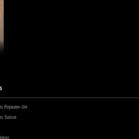
ES
lms Royaume-Uni
ms Suisse
némas