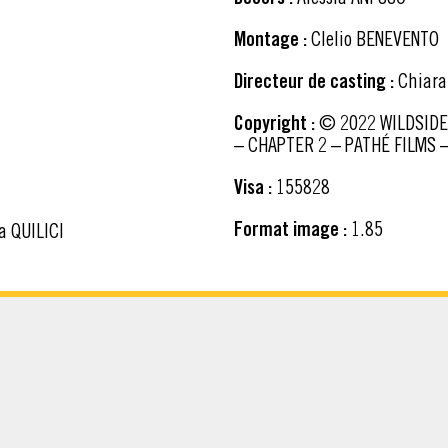
Montage :
Clelio BENEVENTO
Directeur de casting :
Chiara
Copyright :
© 2022 WILDSIDE S.R.L. – WARNER BROS. ENTERTAINMENT ITALIA S.R.L.
– CHAPTER 2 – PATHÉ FILMS 
Visa :
155828
Format image :
1.85
a QUILICI
CHARGER