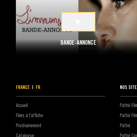
BANDE-ANNONCE
FRANCE
|
FR
NOS SIT
Accueil
Pathé Fi
Films à l'affiche
Pathé Fil
Prochainement
Pathé
Catalogue
Pathé Ci