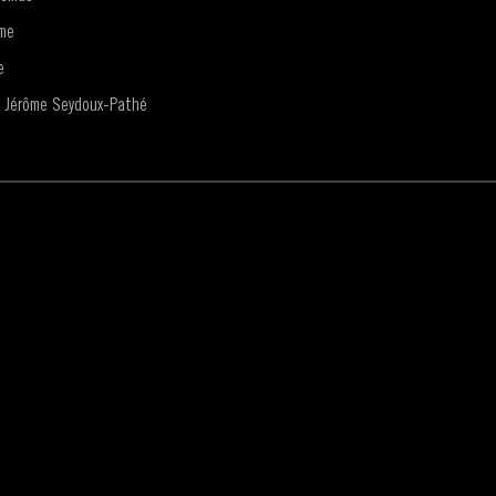
me
e
n Jérôme Seydoux-Pathé