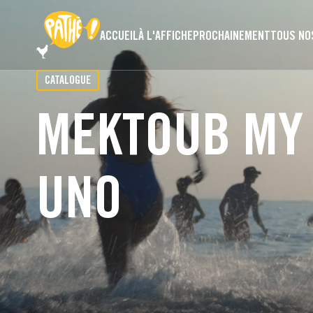
PASSER AU CONTENU PRINCIPAL
ACCUEIL
À L'AFFICHE
PROCHAINEMENT
TOUS NO
CATALOGUE
MEKTOUB MY 
UNO