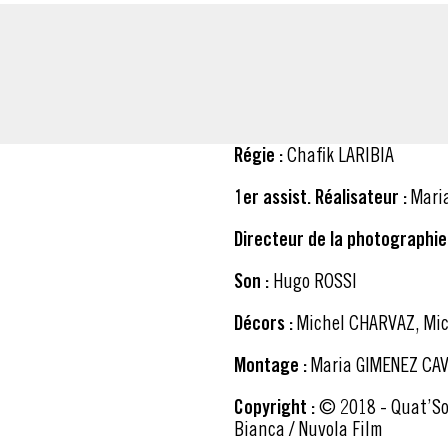
Régie :
Chafik LARIBIA
1er assist. Réalisateur :
Mari
Directeur de la photographie 
Son :
Hugo ROSSI
Décors :
Michel CHARVAZ, Mic
Montage :
Maria GIMENEZ CA
Copyright :
© 2018 - Quat’Sous Films / Pathé Films / France 2 Cinéma / Good Films /
Bianca / Nuvola Film