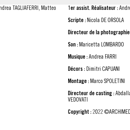
1er assist. Réalisateur :
Andr
Scripte :
Nicola DE ORSOLA
Directeur de la photographie 
Son :
Maricetta LOMBARDO
Musique :
Andrea FARRI
Décors :
Dimitri CAPUANI
Montage :
Marco SPOLETINI
Directeur de casting :
Abdallah CHEBLI, Iman DIJONNE, Amine LOUADNI, Francesco
VEDOVATI
Copyright :
2022 ©ARCHIMEDE