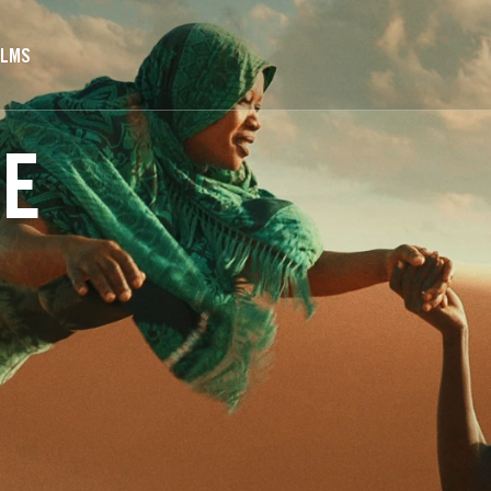
ILMS
NE