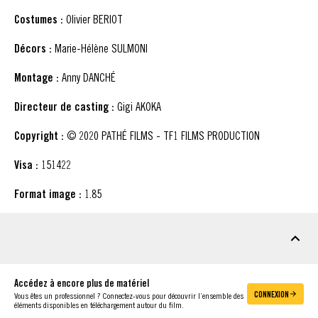
Costumes :
Olivier BERIOT
Décors :
Marie-Hélène SULMONI
Montage :
Anny DANCHÉ
Directeur de casting :
Gigi AKOKA
Copyright :
© 2020 PATHÉ FILMS - TF1 FILMS PRODUCTION
Visa :
151422
Format image :
1.85
MATÉRIEL À TÉLÉCHARGER
Accédez à encore plus de matériel
CONNEXION
Vous êtes un professionnel ? Connectez-vous pour découvrir l’ensemble des
éléments disponibles en téléchargement autour du film.