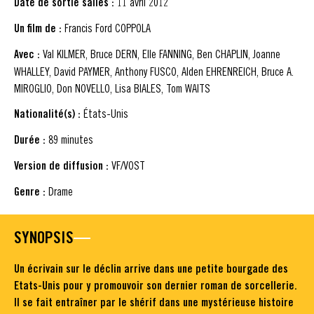
Date de sortie salles :
11 avril 2012
Un film de :
Francis Ford COPPOLA
Avec :
Val KILMER, Bruce DERN, Elle FANNING, Ben CHAPLIN, Joanne
WHALLEY, David PAYMER, Anthony FUSCO, Alden EHRENREICH, Bruce A.
MIROGLIO, Don NOVELLO, Lisa BIALES, Tom WAITS
Nationalité(s) :
États-Unis
Durée :
89 minutes
Version de diffusion :
VF/VOST
Genre :
Drame
SYNOPSIS
Un écrivain sur le déclin arrive dans une petite bourgade des
Etats-Unis pour y promouvoir son dernier roman de sorcellerie.
Il se fait entraîner par le shérif dans une mystérieuse histoire