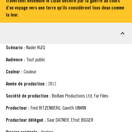
traversent ensemble le Liban déchiré par la guerre au cours
d’un voyage vers une terre qu’ils considèrent tous deux comme
la leur.
FICHE TECHNIQUE
Scénario :
Nader RIZQ
Audience :
Tout public
Couleur :
Couleur
Année de production :
2012
Société de production :
Bedlam Productions Ltd, Far Films
Producteur :
Fred RITZENBERG, Gareth UNWIN
Producteur délégué :
Saar DATNER, Efrat BIGGER