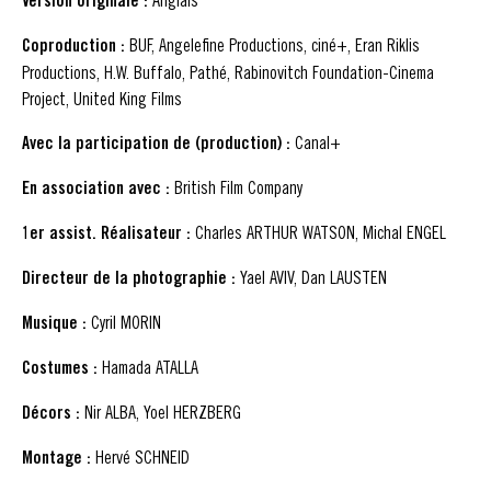
Version originale :
Anglais
Coproduction :
BUF, Angelefine Productions, ciné+, Eran Riklis
Productions, H.W. Buffalo, Pathé, Rabinovitch Foundation-Cinema
Project, United King Films
Avec la participation de (production) :
Canal+
En association avec :
British Film Company
1er assist. Réalisateur :
Charles ARTHUR WATSON, Michal ENGEL
Directeur de la photographie :
Yael AVIV, Dan LAUSTEN
Musique :
Cyril MORIN
Costumes :
Hamada ATALLA
Décors :
Nir ALBA, Yoel HERZBERG
Montage :
Hervé SCHNEID