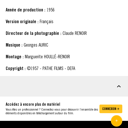
Année de production :
1956
Version originale :
Français
Directeur de la photographie :
Claude RENOIR
Musique :
Georges AURIC
Montage :
Marguerite HOULLÉ-RENOIR
Copyright :
©1957 - PATHE FILMS - DEFA
MATÉRIEL À TÉLÉCHARGER
Accédez à encore plus de matériel
CONNEXION
Vous êtes un professionnel ? Connectez-vous pour découvrir l’ensemble des
éléments disponibles en téléchargement autour du film.