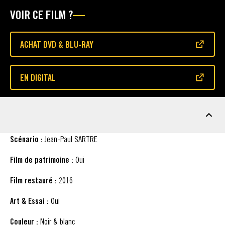
VOIR CE FILM ?
ACHAT DVD & BLU-RAY
(S'OUVRE DANS UNE NOUVELLE FENÊTRE)
EN DIGITAL
(S'OUVRE DANS UNE NOUVELLE FENÊTRE)
FICHE TECHNIQUE
Scénario :
Jean-Paul SARTRE
Film de patrimoine :
Oui
Film restauré :
2016
Art & Essai :
Oui
Couleur :
Noir & blanc