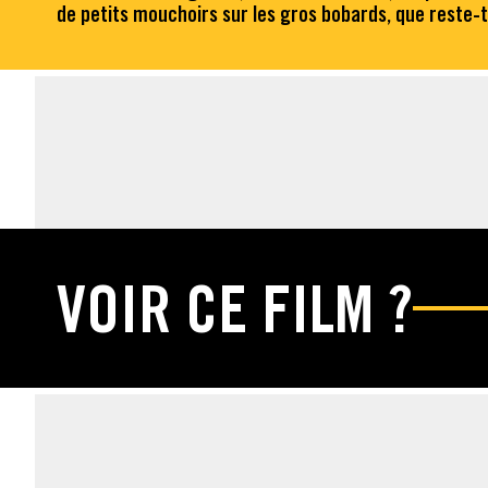
de petits mouchoirs sur les gros bobards, que reste-t-i
ÉDITIONS DVD & 
VOIR CE FILM ?
FICHE TECHNIQUE